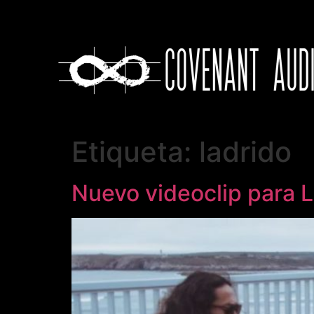
Etiqueta:
ladrido
Nuevo videoclip para L