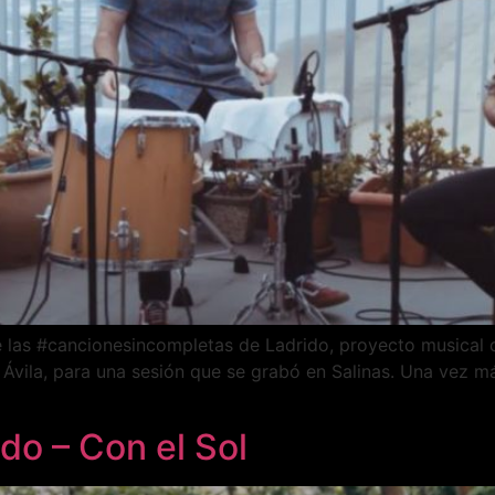
e las #cancionesincompletas de Ladrido, proyecto musical 
 Ávila, para una sesión que se grabó en Salinas. Una vez m
do – Con el Sol