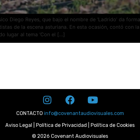
sico Diego Reyes, que bajo el nombre de ‘Ladrido’ da forma 
istas de la escena asturiana. En esta ocasión, contó con 
o lugar al tema ‘Con el […]
CONTACTO
info@covenantaudiovisuales.com
Aviso Legal
|
Política de Privacidad
|
Política de Cookies
© 2026 Covenant Audiovisuales