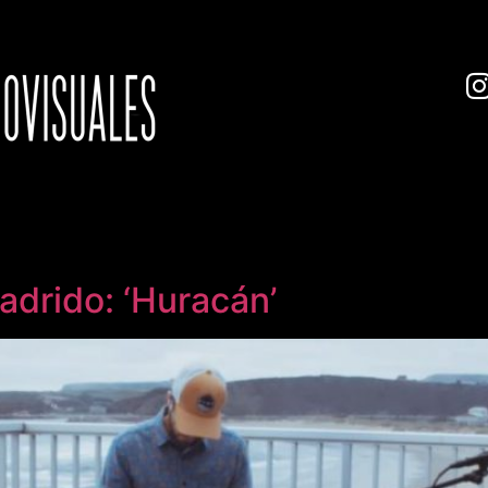
adrido: ‘Huracán’