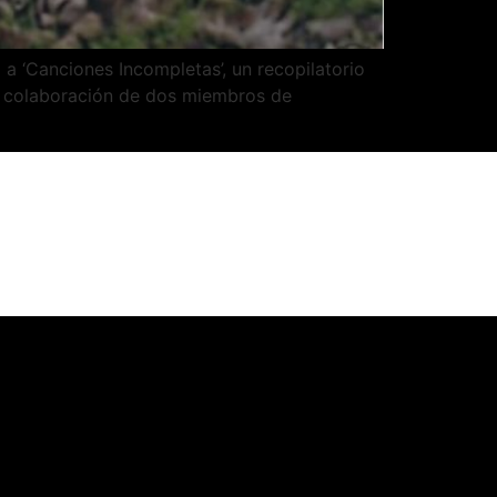
a ‘Canciones Incompletas’, un recopilatorio
la colaboración de dos miembros de