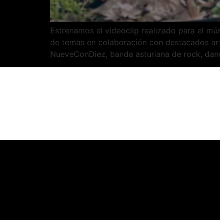
Estrenamos el videoclip realizado para el mú
de temas en colaboración con destacados art
NueveConDiez, banda asturiana de rock, dand