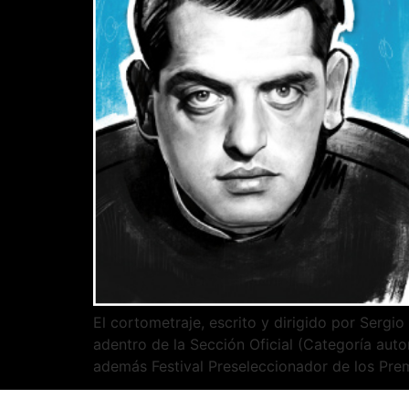
El cortometraje, escrito y dirigido por Sergio
adentro de la Sección Oficial (Categoría autor
además Festival Preseleccionador de los Pre