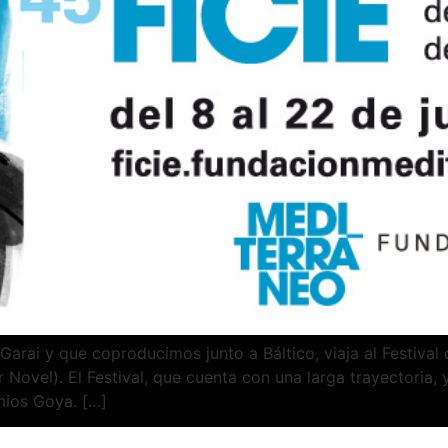
 Garai y que coproducimos junto a Báltico, viaja al Festival
 Novel). El Festival, que cuenta con una larga trayectoria,
mios Goya. […]