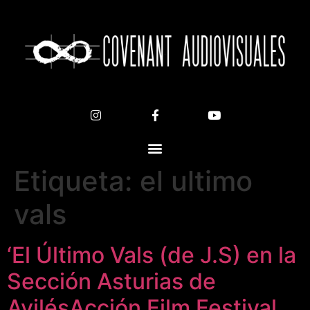
Etiqueta:
el ultimo
vals
‘El Último Vals (de J.S) en la
Sección Asturias de
AvilésAcción Film Festival