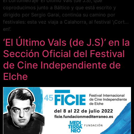
El cortometraje ‘El Último Vals (de J.S), que
coproducimos junto a Báltico y que está escrito y
dirigido por Sergio Garai, continúa su camino por
festivales: esta vez viaja a Calahorra, al festival ‘¡Cort…
en!’.
‘El Último Vals (de J.S)’ en la
Sección Oficial del Festival
de Cine Independiente de
Elche