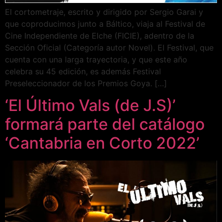
El cortometraje, escrito y dirigido por Sergio Garai y
que coproducimos junto a Báltico, viaja al Festival de
Cine Independiente de Elche (FICIE), adentro de la
Sección Oficial (Categoría autor Novel). El Festival, que
cuenta con una larga trayectoria, y que este año
celebra su 45 edición, es además Festival
Preseleccionador de los Premios Goya. […]
‘El Último Vals (de J.S)’
formará parte del catálogo
‘Cantabria en Corto 2022’