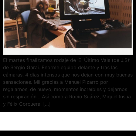
El martes finalizamos rodaje de ‘El Último Vals (de J.S)’
de Sergio Garai. Enorme equipo delante y tras las
cámaras, 4 días intensos que nos dejan con muy buenas
sensaciones. Mil gracias a Manuel Pizarro por
regalarnos, de nuevo, momentos increíbles y dejarnos
sin respiración… Así como a Rocío Suárez, Miquel Insua
y Félix Corcuera, […]