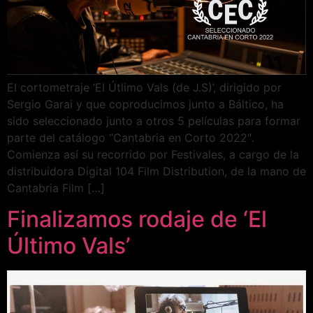
El cortometraje ‘El Útlimo Vals (de J.S)’, dirigido por
Sergio Garai y que coproducimos junto a Báltico, ha
sido seleccionado junto a otros 5 películas para formar
parte del catálogo “Cantabria en Corto 2022″.
Comienza así su recorrido por Festivales, a cargo de la
distribuidora Digital 104 Film Distribution, de la mano de
Cantabria Film […]
Finalizamos rodaje de ‘El
Último Vals’